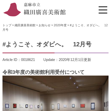
ペ
メ
ー
ニ
ジ
ュ
の
ー
先
を
トップ
>
織田廣喜美術館
>
お知らせ
>
2020年度
>
#ようこそ、オダビへ。 12
頭
飛
月号
で
ば
本
す
し
文
#ようこそ、オダビへ。 12月号
。
て
本
文
Article ID：0018621
Update：2020年12月1日更新
へ
令和3年度の美術館利用受付について