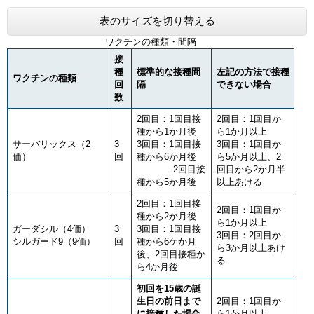
表のサイズを切り替える
ワクチンの種類・間隔
接
種
標準的な接種間
左記の方法で接種
ワクチンの種類
回
隔
できない場合
数
2回目：1回目接
2回目：1回目か
種から1か月後
ら1か月以上
サーバリックス（2
3
3回目：1回目接
3回目：1回目か
価）
回
種から6か月後
ら5か月以上、2
2回目接
回目から2か月半
種から5か月後
以上あける
2回目：1回目接
2回目：1回目か
種から2か月後
ら1か月以上
ガーダシル（4価）
3
3回目：1回目接
3回目：2回目か
シルガード9（9価）
回
種から6ケか月
ら3か月以上あけ
後、2回目接種か
る
ら4か月後
初回を15歳の誕
生日の前日まで
2回目：1回目か
に接種した場合
ら1か月以上