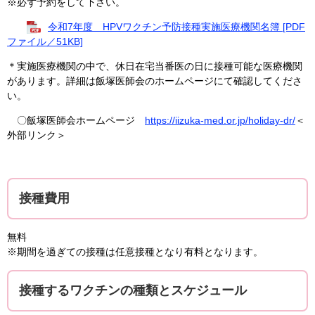
※必ず予約をして下さい。
令和7年度 HPVワクチン予防接種実施医療機関名簿 [PDF
ファイル／51KB]
＊実施医療機関の中で、休日在宅当番医の日に接種可能な医療機関
があります。詳細は飯塚医師会のホームページにて確認してくださ
い。
〇飯塚医師会ホームページ
https://iizuka-med.or.jp/holiday-dr/
＜
外部リンク＞
接種費用
無料
※期間を過ぎての接種は任意接種となり有料となります。
接種するワクチンの種類とスケジュール