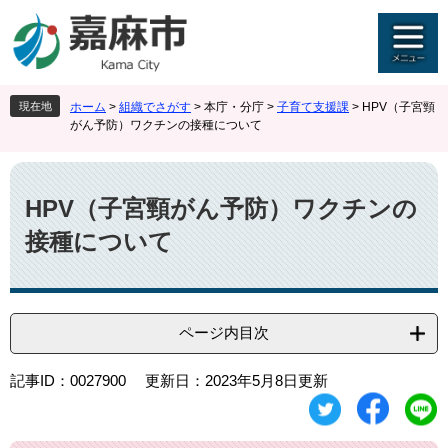
ペ
メ
ー
ニ
ジ
ュ
の
ー
先
を
現在地
ホーム
>
組織でさがす
>
本庁・分庁
>
子育て支援課
>
HPV（子宮頸
頭
飛
がん予防）ワクチンの接種について
で
ば
す
し
本
。
て
文
本
HPV（子宮頸がん予防）ワクチンの
文
接種について
へ
ページ内目次
記事ID：0027900
更新日：2023年5月8日更新