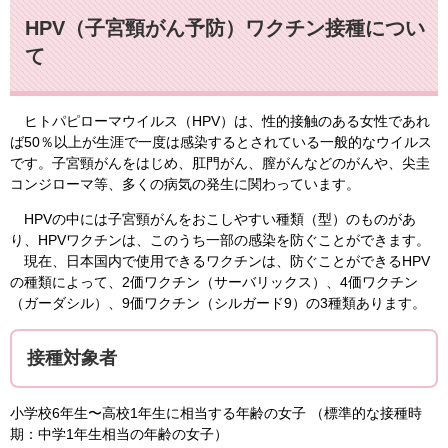
HPV（子宮頸がん予防）ワクチン接種につい
て
ヒトパピローマウイルス（HPV）は、性的接触のある女性であれ
ば50％以上が生涯で一度は感染するとされている一般的なウイルス
です。子宮頸がんをはじめ、肛門がん、膣がんなどのがんや、尖圭
コンジローマ等、多くの病気の発生に関わっています。
HPVの中には子宮頸がんをおこしやすい種類（型）のものがあ
り、HPVワクチンは、このうち一部の感染を防ぐことができます。
現在、日本国内で使用できるワクチンは、防ぐことができるHPV
の種類によって、2価ワクチン（サーバリックス）、4価ワクチン
（ガーダシル）、9価ワクチン（シルガード9）の3種類あります。
接種対象者
⼩学校6年生〜⾼校1年生に相当する年齢の⼥⼦ （標準的な接種時
期：中学1年生相当の年齢の女子）