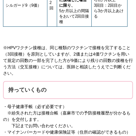
2
シルガード9（9価）
に限り、
3回目：2回目か
回
5か月以上の間隔
ら3か月以上あけ
をおいて2回目接
る
種
※HPVワクチン接種は、同じ種類のワクチンで接種を完了すること
（3回接種）を原則としていますが、2価または4価ワクチンを用い
て規定の回数の一部を完了した方が9価により残りの回数の接種を行
う方法（交互接種）については、医師と相談したうえでご判断くだ
さい。
持っていくもの
・母子健康手帳（必ず必要です）
※紛失された方は接種台帳（嘉麻市での予防接種履歴が分かるも
の）を交付します。
下記までお問い合わせください。
・マイナンバーカードや健康保険証等（住所の確認ができるもの）