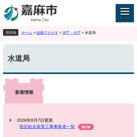
ペ
メ
ー
ニ
ジ
ュ
の
ー
先
を
現在地
ホーム
>
組織でさがす
>
本庁・分庁
>
水道局
頭
飛
で
ば
本
す
し
文
。
て
水道局
本
文
へ
新着情報
2026年8月7日更新
指定給水装置工事事業者一覧