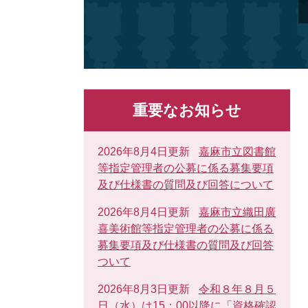
重要なお知らせ
2026年8月4日更新
嘉麻市立図書館
等指定管理者の公募に係る募集要項
及び仕様書の質問及び回答について
2026年8月4日更新
嘉麻市立織田廣
喜美術館等指定管理者の公募に係る
募集要項及び仕様書の質問及び回答
ついて
2026年8月3日更新
令和８年８月５
日（水）は15：00以降に「資格確認