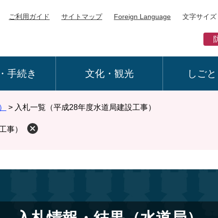
ご利用ガイド
サイトマップ
Foreign Language
文字サイズ
・手続き
文化・観光
しごと
）
>
入札一覧（平成28年度水道局建設工事）
設工事）