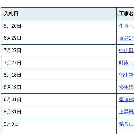
入札日
工事名
5月20日
牛隈・
6月29日
百谷1
7月27日
中山田
7月27日
町床・
8月18日
鴨生第
8月19日
漆生浄
8月31日
県道飯
8月31日
上黒田
9月9日
県営山