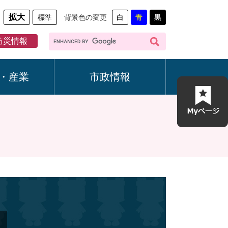
拡大
標準
背景色の変更
白
青
黒
G
防災情報
o
o
g
・産業
市政情報
l
e
カ
ス
タ
ム
検
索