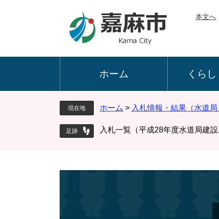
ペ
メ
本文へ
ー
ニ
ジ
ュ
の
ー
先
を
頭
飛
ホーム
くらし
で
ば
す
し
。
て
ホーム
>
入札情報・結果（水道局
現在地
本
文
入札一覧（平成28年度水道局建
へ