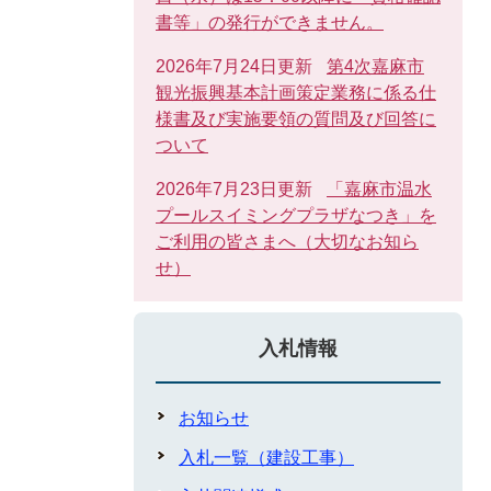
書等」の発行ができません。
2026年7月24日更新
第4次嘉麻市
観光振興基本計画策定業務に係る仕
様書及び実施要領の質問及び回答に
ついて
2026年7月23日更新
「嘉麻市温水
プールスイミングプラザなつき」を
ご利用の皆さまへ（大切なお知ら
せ）
入札情報
お知らせ
入札一覧（建設工事）