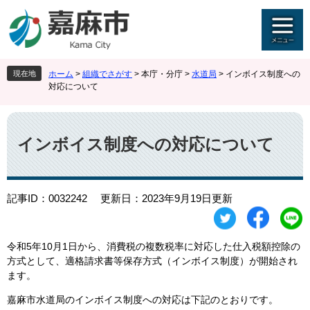
ペ
メ
ー
ニ
ジ
ュ
の
ー
先
を
現在地
ホーム
>
組織でさがす
>
本庁・分庁
>
水道局
>
インボイス制度への
頭
飛
対応について
で
ば
す
し
本
。
て
文
本
インボイス制度への対応について
文
へ
記事ID：0032242
更新日：2023年9月19日更新
​令和5年10月1日から、消費税の複数税率に対応した仕入税額控除の
方式として、適格請求書等保存方式（インボイス制度）が開始され
ます。
嘉麻市水道局のインボイス制度への対応は下記のとおりです。