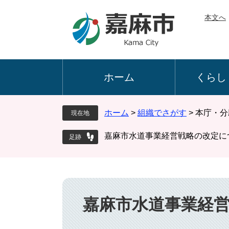
ペ
メ
本文へ
ー
ニ
ジ
ュ
の
ー
先
を
頭
飛
ホーム
くらし
で
ば
す
し
。
て
ホーム
>
組織でさがす
>
本庁・分
現在地
本
文
嘉麻市水道事業経営戦略の改定に
へ
本
文
嘉麻市水道事業経