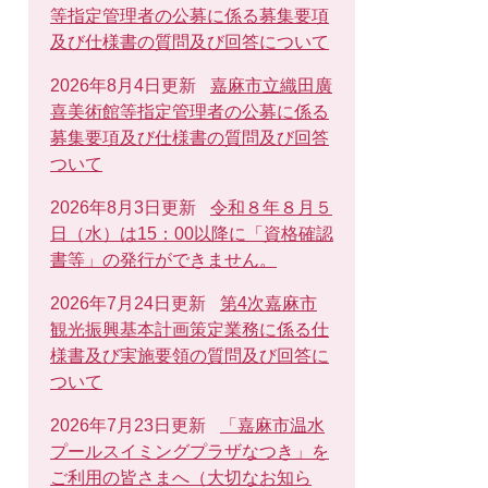
等指定管理者の公募に係る募集要項
及び仕様書の質問及び回答について
2026年8月4日更新
嘉麻市立織田廣
喜美術館等指定管理者の公募に係る
募集要項及び仕様書の質問及び回答
ついて
2026年8月3日更新
令和８年８月５
日（水）は15：00以降に「資格確認
書等」の発行ができません。
2026年7月24日更新
第4次嘉麻市
観光振興基本計画策定業務に係る仕
様書及び実施要領の質問及び回答に
ついて
2026年7月23日更新
「嘉麻市温水
プールスイミングプラザなつき」を
ご利用の皆さまへ（大切なお知ら