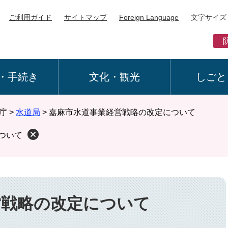
ご利用ガイド
サイトマップ
Foreign Language
文字サイズ
・手続き
文化・観光
しごと
庁
>
水道局
>
嘉麻市水道事業経営戦略の改定について
ついて
営戦略の改定について