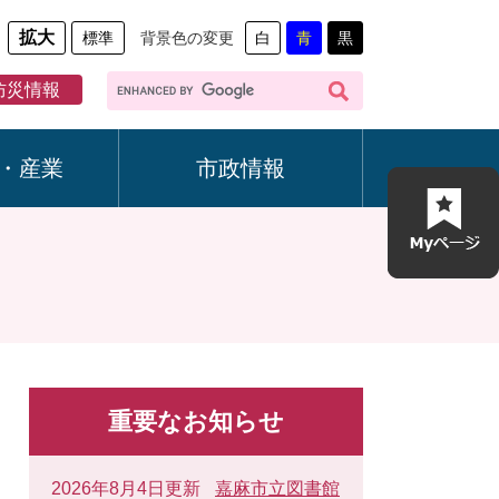
拡大
標準
背景色の変更
白
青
黒
G
防災情報
o
o
g
・産業
市政情報
l
e
カ
ス
タ
ム
検
索
重要なお知らせ
2026年8月4日更新
嘉麻市立図書館