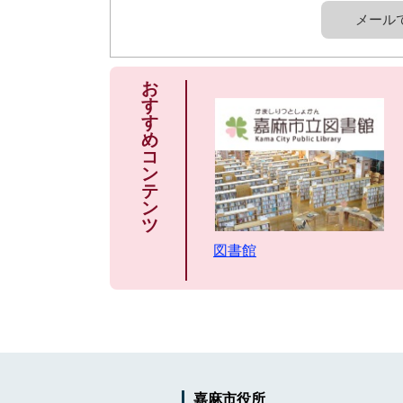
メール
お
す
す
め
コ
ン
テ
ン
ツ
図書館
嘉麻市役所