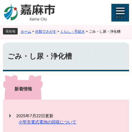
ペ
メ
ー
ニ
ジ
ュ
の
ー
先
を
現在地
ホーム
>
分類でさがす
>
くらし・手続き
>
ごみ・し尿・浄化槽
頭
飛
で
ば
本
す
し
文
。
て
ごみ・し尿・浄化槽
本
文
へ
新着情報
2025年7月22日更新
小型充電式電池の回収について