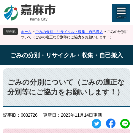
ペ
メ
ー
ニ
ジ
ュ
の
ー
先
を
現在地
ホーム
>
ごみの分別・リサイクル・収集・自己搬入
>
ごみの分別に
頭
飛
ついて（ごみの適正な分別等にご協力をお願いします！）
で
ば
す
し
。
て
ごみの分別・リサイクル・収集・自己搬入
本
文
本
へ
文
ごみの分別について（ごみの適正な
分別等にご協力をお願いします！）
記事ID：0032726
更新日：2023年11月14日更新