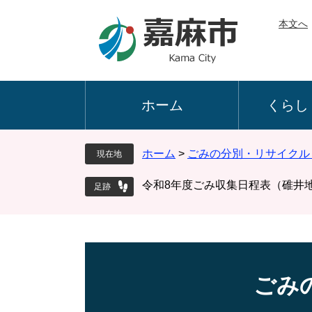
ペ
メ
本文へ
ー
ニ
ジ
ュ
の
ー
先
を
頭
飛
ホーム
くらし
で
ば
す
し
。
て
ホーム
>
ごみの分別・リサイクル
現在地
本
文
令和8年度ごみ収集日程表（碓井
へ
ごみ