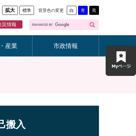
拡大
標準
背景色の変更
白
青
黒
G
防災情報
o
o
g
・産業
市政情報
l
e
カ
ス
タ
ム
検
索
己搬入