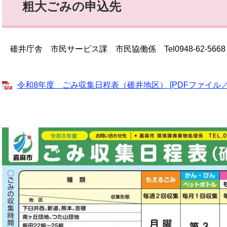
粗大ごみの申込先
碓井庁舎 市民サービス課 市民協働係 Tel0948-62-5668
令和8年度 ごみ収集日程表（碓井地区） [PDFファイル／1.