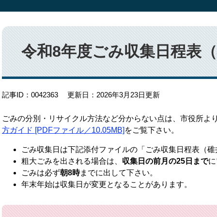
本
文
令和8年度ごみ収集日程表
記事ID：0042363
更新日：2026年3月23日更新
ごみの分別・リサイクル方法など分からない点は、市役所よ
方ガイド [PDFファイル／10.05MB]
をご覧下さい。
ごみ収集日は下記添付ファイルの「ごみ収集日程表（碓
粗大ごみを出される場合は、
収集日の前月の25日まで
に
ごみは必ず
朝8時
までに出して下さい。
年末年始は収集日が変更となることがあります。