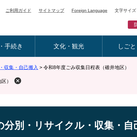
ご利用ガイド
サイトマップ
Foreign Language
文字サイズ
・手続き
文化・観光
しごと
・収集・自己搬入
>
令和8年度ごみ収集日程表（碓井地区）
地区）
の分別・リサイクル・収集・自