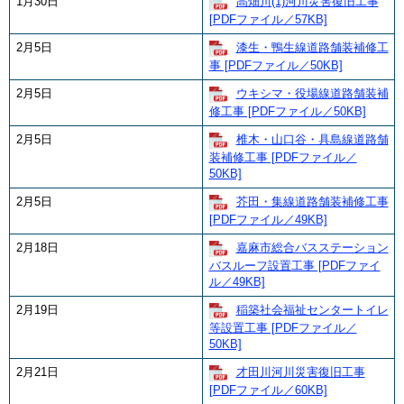
1月30日
高畑川(1)河川災害復旧工事
[PDFファイル／57KB]
2月5日
漆生・鴨生線道路舗装補修工
事 [PDFファイル／50KB]
2月5日
ウキシマ・役場線道路舗装補
修工事 [PDFファイル／50KB]
2月5日
椎木・山口谷・具島線道路舗
装補修工事 [PDFファイル／
50KB]
2月5日
芥田・集線道路舗装補修工事
[PDFファイル／49KB]
2月18日
嘉麻市総合バスステーション
バスルーフ設置工事 [PDFファイ
ル／49KB]
2月19日
稲築社会福祉センタートイレ
等設置工事 [PDFファイル／
50KB]
2月21日
才田川河川災害復旧工事
[PDFファイル／60KB]