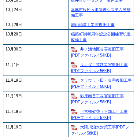
10月18日
碓井青少年センター解体工事
10月24日
嘉麻市役所入退管理システム等整
備工事
10月29日
城山頭首工災害復旧工事
10月29日
稲築町制40周年記念公園練習坑道
改修工事
10月30日
井ノ浦地区災害復旧工事
[PDFファイル／54KB]
11月1日
タキダニ道路災害復旧工事
[PDFファイル／56KB]
11月19日
タラウラ（田）災害復旧工事
[PDFファイル／58KB]
11月19日
砂原頭首工災害復旧工事
[PDFファイル／58KB]
11月19日
下宮橋架替（下部工）工事
[PDFファイル／57KB]
11月19日
大隈川治水対策工事[PDFフ
ァイル／58KB]