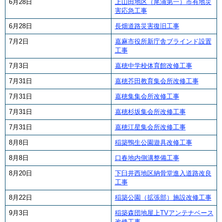
6月28日
上山田地区（尾浦第一）市有地災
害応急工事
6月28日
長畑道路災害復旧工事
7月2日
嘉麻市役所新庁舎ブラインド設置
工事
7月3日
嘉穂中学校体育館改修工事
7月31日
嘉穂芥田教育集会所改修工事
7月31日
嘉穂集集会所改修工事
7月31日
嘉穂杉坂集会所改修工事
7月31日
嘉穂江星集会所改修工事
8月8日
稲築鴨生公園遊具改修工事
8月8日
口春地内側溝整備工事
8月20日
下臼井西地区納骨堂進入道路改良
工事
8月22日
稲築公園（拡張部）施設改修工事
9月3日
稲築森団地屋上TVアンテナベース
改修工事