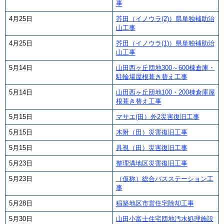
事
4月25日
芥田（イノウラ(2)）県単独補助治
山工事
4月25日
芥田（イノウラ(1)）県単独補助治
山工事
5月14日
山田西ヶ丘団地300～600棟倉庫・
駐輪場屋根葺き替え工事
5月14日
山田西ヶ丘団地100・200棟倉庫屋
根葺き替え工事
5月15日
マサエ(田）外2災害復旧工事
5月15日
木附（田）災害復旧工事
5月15日
具視（田）災害復旧工事
5月23日
整理溝地区災害復旧工事
5月23日
（仮称）総合バスステーション工
事
5月28日
稲築地区市営住宅除却工事
5月30日
山田小富士住宅団地汚水処理施設