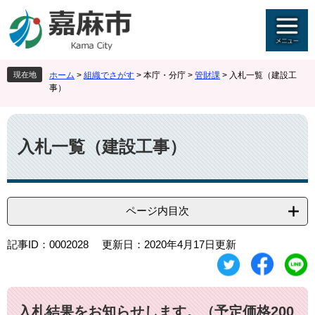
ペ
メ
ー
ニ
ジ
ュ
の
ー
先
を
現在地
ホーム
>
組織でさがす
>
本庁・分庁
>
管財課
>
入札一覧（建設工
頭
飛
事）
で
ば
す
し
本
。
て
文
本
入札一覧（建設工事）
文
へ
ページ内目次
記事ID：0002028
更新日：2020年4月17日更新
入札結果をお知らせします。（予定価格200