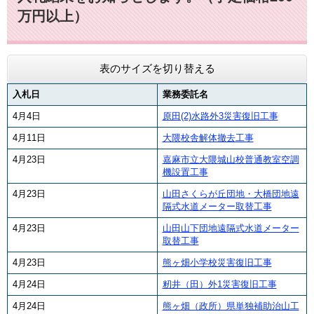
万円以上）
表のサイズを切り替える
入札日
業務委託名
4月4日
原田(2)水路外3災害復旧工事
4月11日
大隈校舎解体撤去工事
4月23日
嘉麻市立大隈城山校普通教室空調
機設置工事
4月23日
山田さくらが丘団地・大橋団地遠
隔式水道メーター取替工事
4月23日
山田山下団地遠隔式水道メーター
取替工事
4月23日
熊ヶ畑小学校災害復旧工事
4月24日
籾井（田）外1災害復旧工事
4月24日
熊ヶ畑（政所）県単独補助治山工