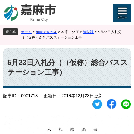
ペ
メ
ー
ニ
ジ
ュ
の
ー
先
を
現在地
ホーム
>
組織でさがす
>
本庁・分庁
>
管財課
>
5月23日入札分
頭
飛
（（仮称）総合バスステーション工事）
で
ば
す
し
本
。
て
文
本
5月23日入札分（（仮称）総合バスス
文
テーション工事）
へ
記事ID：0001713
更新日：2019年12月23日更新