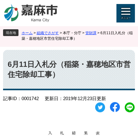
ペ
メ
ー
ニ
ジ
ュ
の
ー
先
を
現在地
ホーム
>
組織でさがす
>
本庁・分庁
>
管財課
>
6月11日入札分（稲
頭
飛
築・嘉穂地区市営住宅除却工事）
で
ば
す
し
本
。
て
文
本
6月11日入札分（稲築・嘉穂地区市営
文
住宅除却工事）
へ
記事ID：0001742
更新日：2019年12月23日更新