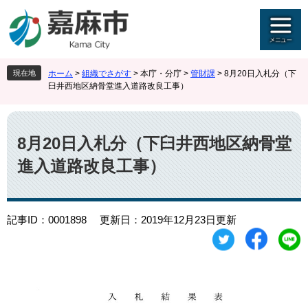
ペ
メ
ー
ニ
ジ
ュ
の
ー
先
を
現在地
ホーム
>
組織でさがす
>
本庁・分庁
>
管財課
>
8月20日入札分（下
頭
飛
臼井西地区納骨堂進入道路改良工事）
で
ば
す
し
本
。
て
文
本
8月20日入札分（下臼井西地区納骨堂
文
進入道路改良工事）
へ
記事ID：0001898
更新日：2019年12月23日更新