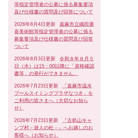
等指定管理者の公募に係る募集要項
及び仕様書の質問及び回答について
2026年8月4日更新
嘉麻市立織田廣
喜美術館等指定管理者の公募に係る
募集要項及び仕様書の質問及び回答
ついて
2026年8月3日更新
令和８年８月５
日（水）は15：00以降に「資格確認
書等」の発行ができません。
2026年7月23日更新
「嘉麻市温水
プールスイミングプラザなつき」を
ご利用の皆さまへ（大切なお知ら
せ）
2026年7月23日更新
『古処山キャ
ンプ村－遊人の杜－』へお越しのお
客様へ（お知らせ）