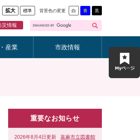
拡大
標準
背景色の変更
白
青
黒
G
防災情報
o
o
g
・産業
市政情報
l
e
カ
ス
タ
ム
検
索
重要なお知らせ
2026年8月4日更新
嘉麻市立図書館