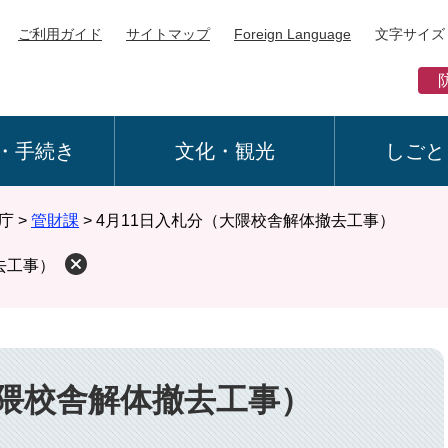
ご利用ガイド
サイトマップ
Foreign Language
文字サイズ
・手続き
文化・観光
しごと
庁
>
管財課
>
4月11日入札分（大隈校舎解体撤去工事）
去工事）
大隈校舎解体撤去工事）