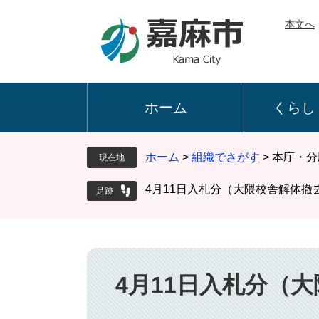
ペ
メ
本文へ
ー
ニ
ジ
ュ
の
ー
先
を
頭
飛
ホーム
くらし
で
ば
す
し
。
て
ホーム
>
組織でさがす
>
本庁・分
現在地
本
文
4月11日入札分（大隈校舎解体撤
へ
本
文
4月11日入札分（