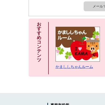
メール
お
す
す
め
コ
ン
テ
ン
ツ
かまししちゃんルーム