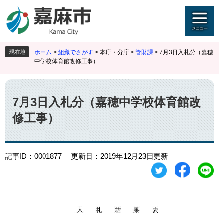
ペ
メ
ー
ニ
ジ
ュ
の
ー
先
を
現在地
ホーム
>
組織でさがす
>
本庁・分庁
>
管財課
>
7月3日入札分（嘉穂
頭
飛
中学校体育館改修工事）
で
ば
す
し
本
。
て
文
本
7月3日入札分（嘉穂中学校体育館改
文
修工事）
へ
記事ID：0001877
更新日：2019年12月23日更新