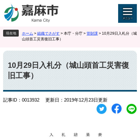
ペ
メ
ー
ニ
ジ
ュ
の
ー
先
を
現在地
ホーム
>
組織でさがす
>
本庁・分庁
>
管財課
>
10月29日入札分（城
頭
飛
山頭首工災害復旧工事）
で
ば
す
し
本
。
て
文
本
10月29日入札分（城山頭首工災害復
文
旧工事）
へ
記事ID：0013932
更新日：2019年12月23日更新