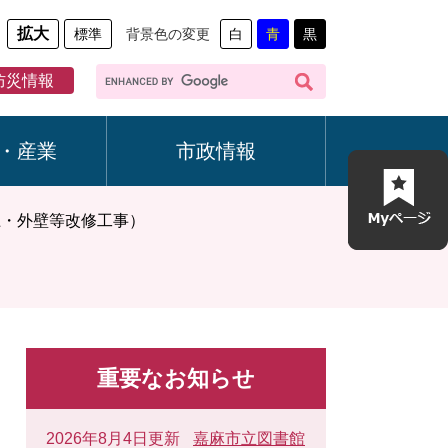
拡大
標準
背景色の変更
白
青
黒
G
防災情報
o
o
g
・産業
市政情報
l
e
カ
屋上・外壁等改修工事）
ス
タ
ム
検
索
重要なお知らせ
2026年8月4日更新
嘉麻市立図書館