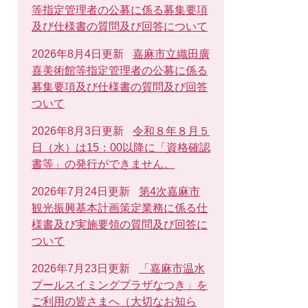
等指定管理者の公募に係る募集要項
及び仕様書の質問及び回答について
2026年8月4日更新
嘉麻市立織田廣
喜美術館等指定管理者の公募に係る
募集要項及び仕様書の質問及び回答
ついて
2026年8月3日更新
令和８年８月５
日（水）は15：00以降に「資格確認
書等」の発行ができません。
2026年7月24日更新
第4次嘉麻市
観光振興基本計画策定業務に係る仕
様書及び実施要領の質問及び回答に
ついて
2026年7月23日更新
「嘉麻市温水
プールスイミングプラザなつき」を
ご利用の皆さまへ（大切なお知ら