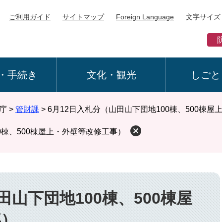
ご利用ガイド
サイトマップ
Foreign Language
文字サイズ
・手続き
文化・観光
しごと
庁
>
管財課
>
6月12日入札分（山田山下団地100棟、500棟
0棟、500棟屋上・外壁等改修工事）
田山下団地100棟、500棟屋
事）