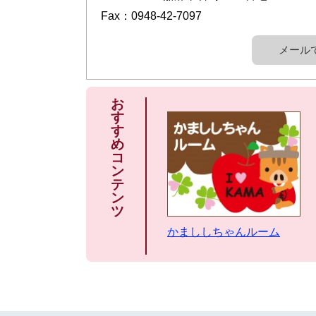
Fax：0948-42-7097
メール
お
す
す
め
コ
ン
テ
ン
ツ
かまししちゃんルーム