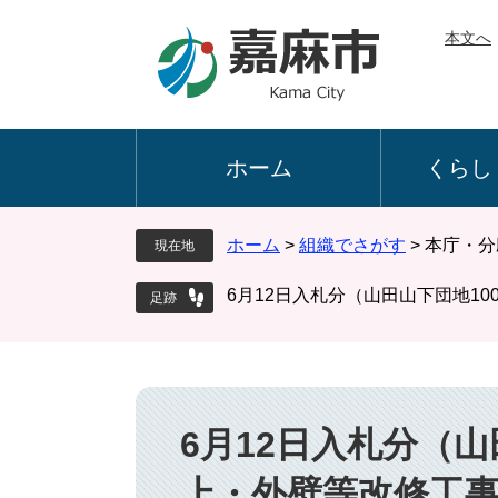
ペ
メ
本文へ
ー
ニ
ジ
ュ
の
ー
先
を
頭
飛
ホーム
くらし
で
ば
す
し
。
て
ホーム
>
組織でさがす
>
本庁・分
現在地
本
文
6月12日入札分（山田山下団地10
へ
本
文
6月12日入札分（山
上・外壁等改修工