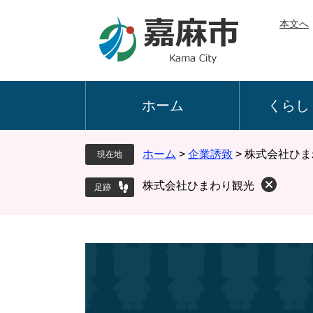
ペ
メ
本文へ
ー
ニ
ジ
ュ
の
ー
先
を
頭
飛
ホーム
くらし
で
ば
す
し
。
て
ホーム
>
企業誘致
>
株式会社ひま
現在地
本
文
株式会社ひまわり観光
へ