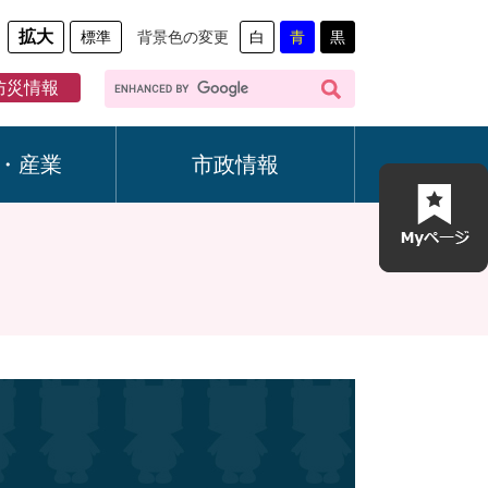
拡大
標準
背景色の変更
白
青
黒
G
防災情報
o
o
g
・産業
市政情報
l
e
カ
ス
タ
ム
検
索