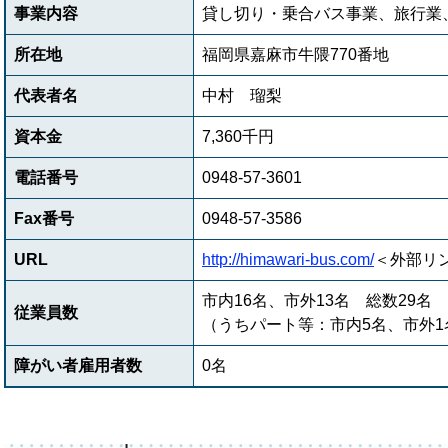
事業内容
貸し切り・乗合バス事業、旅行業
所在地
福岡県嘉麻市牛隈770番地
代表者名
中村 瑠梨
資本金
7,360千円
電話番号
0948-57-3601
Fax番号
0948-57-3586
URL
http://himawari-bus.com/
＜外部リ
市内16名、市外13名 総数29名
従業員数
（うちパート等：市内5名、市外1
障がい者雇用者数
0名