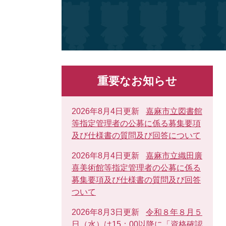
重要なお知らせ
2026年8月4日更新
嘉麻市立図書館
等指定管理者の公募に係る募集要項
及び仕様書の質問及び回答について
2026年8月4日更新
嘉麻市立織田廣
喜美術館等指定管理者の公募に係る
募集要項及び仕様書の質問及び回答
ついて
2026年8月3日更新
令和８年８月５
日（水）は15：00以降に「資格確認