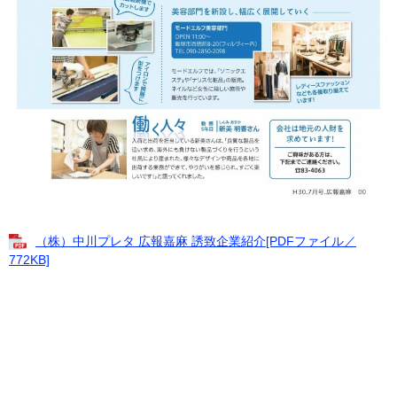
（株）中川プレタ 広報嘉麻 誘致企業紹介[PDFファイル／
772KB]