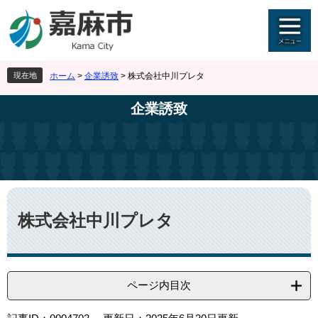
ペ
メ
ー
ニ
ジ
ュ
の
ー
先
を
現在地
ホーム
>
企業誘致
>
株式会社中川プレタ
頭
飛
で
ば
企業誘致
す
し
。
て
本
文
へ
本
文
株式会社中川プレタ
ページ内目次