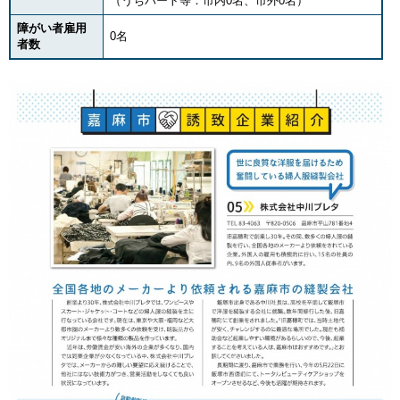
（うちパート等：市内0名、市外0名）
障がい者雇用
0名
者数