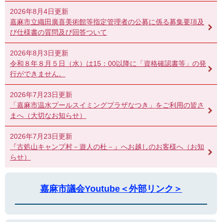
2026年8月4日更新
嘉麻市立織田廣喜美術館等指定管理者の公募に係る募集要項及
び仕様書の質問及び回答ついて
2026年8月3日更新
令和８年８月５日（水）は15：00以降に「資格確認書等」の発
行ができません。
2026年7月23日更新
「嘉麻市温水プールスイミングプラザなつき」をご利用の皆さ
まへ（大切なお知らせ）
2026年7月23日更新
『古処山キャンプ村－遊人の杜－』へお越しのお客様へ（お知
らせ）
嘉麻市議会Youtube＜外部リンク＞