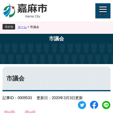
ペ
メ
ー
ニ
ジ
ュ
の
ー
先
を
現在地
ホーム
>
市議会
頭
飛
で
ば
市議会
す
し
。
て
本
文
へ
本
文
市議会
記事ID：0009533
更新日：2020年3月3日更新