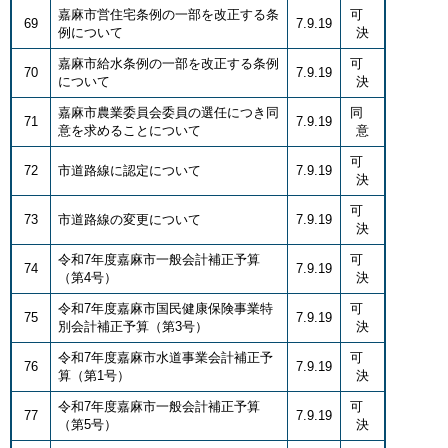
嘉麻市営住宅条例の一部を改正する条
可
69
7.9.19
例について
決
嘉麻市給水条例の一部を改正する条例
可
70
7.9.19
について
決
嘉麻市農業委員会委員の選任につき同
同
71
7.9.19
意を求めることについて
意
可
72
市道路線に認定について
7.9.19
決
可
73
市道路線の変更について
7.9.19
決
令和7年度嘉麻市一般会計補正予算
可
74
7.9.19
（第4号）
決
令和7年度嘉麻市国民健康保険事業特
可
75
7.9.19
別会計補正予算（第3号）
決
令和7年度嘉麻市水道事業会計補正予
可
76
7.9.19
算（第1号）
決
令和7年度嘉麻市一般会計補正予算
可
77
7.9.19
（第5号）
決