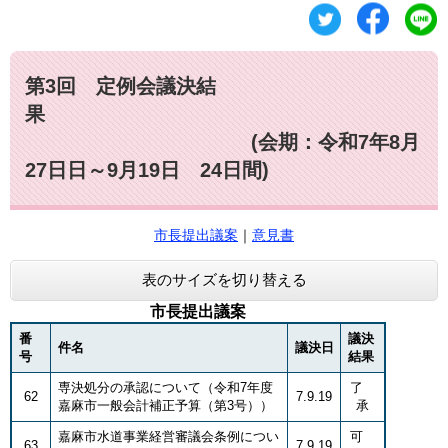
第3回 定例会議決結
果
(会期：令和7年8月
27日日～9月19日 24日間)
市長提出議案
｜
意見書
表のサイズを切り替える
市長提出議案
番
議決
件名
議決日
号
結果
専決処分の承認について（令和7年度
了
62
7.9.19
嘉麻市一般会計補正予算（第3号））
承
嘉麻市水道事業経営審議会条例につい
可
63
7.9.19