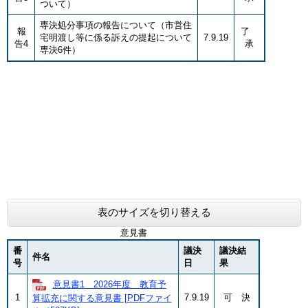
ついて）
専決処分事項の報告について（市営住
報
了
宅明渡し等に係る訴えの提起について
7.9.19
告4
承
専決6件）
表のサイズを切り替える
意見書
番
議決
議決結
件名
号
日
果
意見書1 2026年度 教育予
1
7.9.19
可 決
算拡充に関する意見書 [PDFファイ