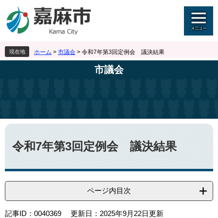
ペ
メ
ー
ニ
ジ
ュ
の
ー
先
を
現在地
ホーム
>
市議会
>
令和7年第3回定例会 議決結果
頭
飛
で
ば
市議会
す
し
。
て
本
文
へ
本
文
令和7年第3回定例会 議決結果
ページ内目次
記事ID：0040369
更新日：2025年9月22日更新