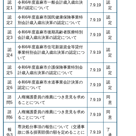
認
令和6年度嘉麻市一般会計歳入歳出決
認
7.9.19
定1
算の認定について
定
認
令和6年度嘉麻市国民健康保険事業特
認
7.9.19
定2
別会計歳入歳出決算の認定について
定
認
令和6年度嘉麻市後期高齢者医療特別
認
7.9.19
定3
会計歳入歳出決算の認定について
定
令和6年度嘉麻市住宅新築資金等貸付
認
認
事業特別会計歳入歳出決算の認定につ
7.9.19
定4
定
いて
認
令和6年度嘉麻市介護保険事業特別会
認
7.9.19
定5
計歳入歳出決算の認定について
定
認
令和6年度嘉麻市水道事業会計決算の
認
7.9.19
定6
認定について
定
諮
人権擁護委員の推薦につき意見を求め
同
7.9.19
問5
ることについて
意
諮
人権擁護委員の推薦につき意見を求め
同
7.9.19
問6
ることについて
意
専決処分事項の報告について（交通事
報
了
故に係る損害賠償の額を定めることに
7.9.19
告3
承