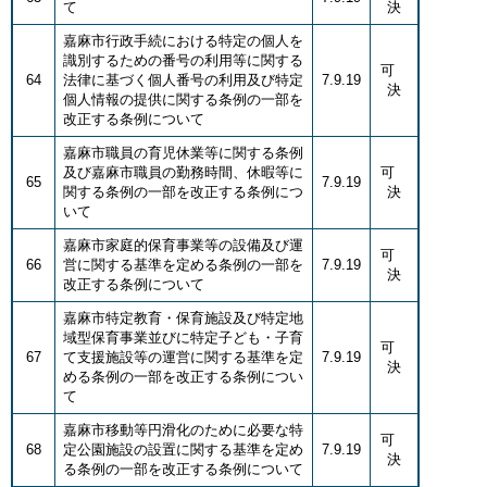
て
決
嘉麻市行政手続における特定の個人を
識別するための番号の利用等に関する
可
64
法律に基づく個人番号の利用及び特定
7.9.19
決
個人情報の提供に関する条例の一部を
改正する条例について
嘉麻市職員の育児休業等に関する条例
及び嘉麻市職員の勤務時間、休暇等に
可
65
7.9.19
関する条例の一部を改正する条例につ
決
いて
嘉麻市家庭的保育事業等の設備及び運
可
66
営に関する基準を定める条例の一部を
7.9.19
決
改正する条例について
嘉麻市特定教育・保育施設及び特定地
域型保育事業並びに特定子ども・子育
可
67
て支援施設等の運営に関する基準を定
7.9.19
決
める条例の一部を改正する条例につい
て
嘉麻市移動等円滑化のために必要な特
可
68
定公園施設の設置に関する基準を定め
7.9.19
決
る条例の一部を改正する条例について