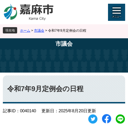
ペ
メ
ー
ニ
ジ
ュ
の
ー
先
を
現在地
ホーム
>
市議会
>
令和7年9月定例会の日程
頭
飛
で
ば
市議会
す
し
。
て
本
文
へ
本
文
令和7年9月定例会の日程
記事ID：0040140
更新日：2025年8月20日更新