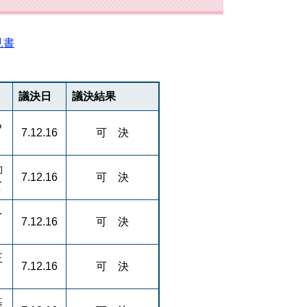
見書
議決日
議決結果
る
7.12.16
可 決
動
7.12.16
可 決
て
を
7.12.16
可 決
正
7.12.16
可 決
基