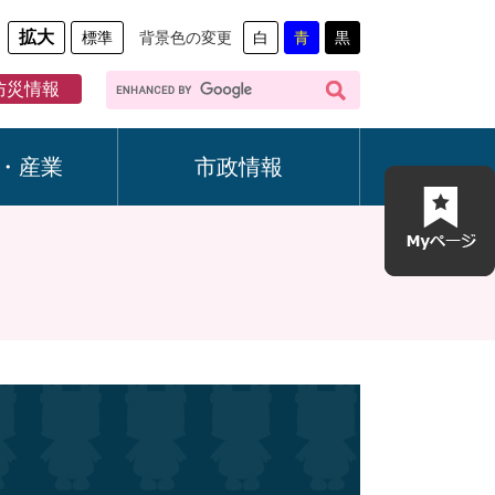
拡大
標準
背景色の変更
白
青
黒
G
防災情報
o
o
g
・産業
市政情報
l
e
カ
ス
タ
ム
検
索