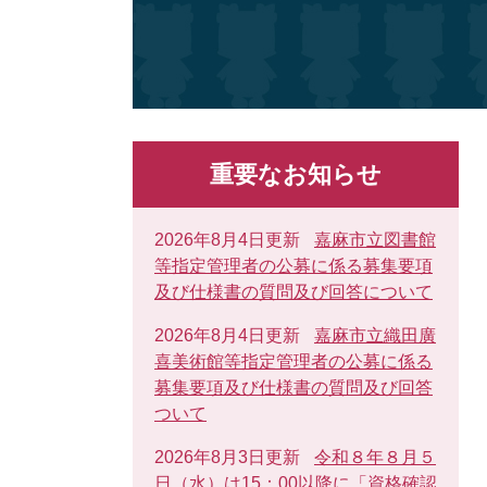
重要なお知らせ
2026年8月4日更新
嘉麻市立図書館
等指定管理者の公募に係る募集要項
及び仕様書の質問及び回答について
2026年8月4日更新
嘉麻市立織田廣
喜美術館等指定管理者の公募に係る
募集要項及び仕様書の質問及び回答
ついて
2026年8月3日更新
令和８年８月５
日（水）は15：00以降に「資格確認