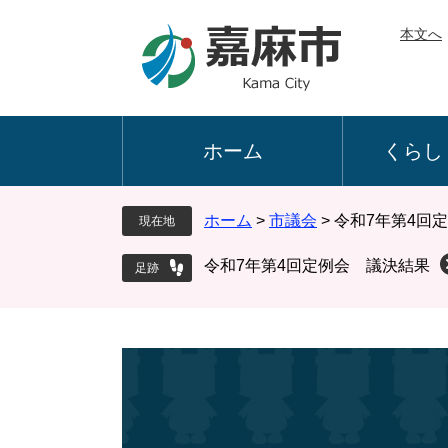
ペ
メ
本文へ
ー
ニ
ジ
ュ
の
ー
先
を
頭
飛
ホーム
くらし
で
ば
す
し
。
て
ホーム
>
市議会
>
令和7年第4回
現在地
本
文
令和7年第4回定例会 議決結果
へ