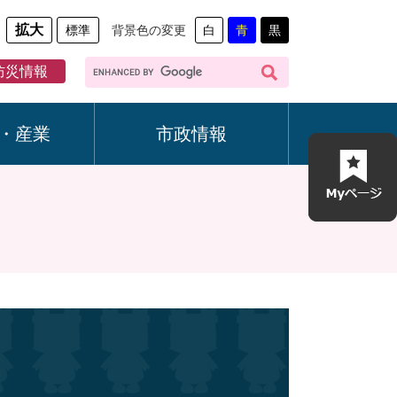
拡大
標準
背景色の変更
白
青
黒
G
防災情報
o
o
g
・産業
市政情報
l
e
カ
ス
タ
ム
検
索