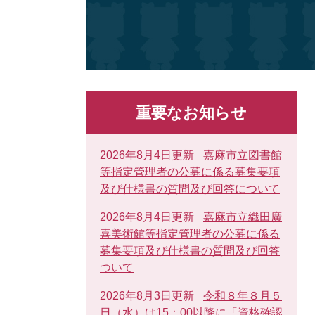
重要なお知らせ
2026年8月4日更新
嘉麻市立図書館
等指定管理者の公募に係る募集要項
及び仕様書の質問及び回答について
2026年8月4日更新
嘉麻市立織田廣
喜美術館等指定管理者の公募に係る
募集要項及び仕様書の質問及び回答
ついて
2026年8月3日更新
令和８年８月５
日（水）は15：00以降に「資格確認