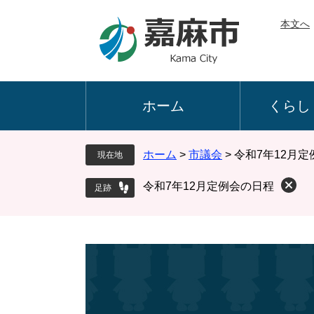
ペ
メ
本文へ
ー
ニ
ジ
ュ
の
ー
先
を
頭
飛
ホーム
くらし
で
ば
す
し
。
て
ホーム
>
市議会
>
令和7年12月
現在地
本
文
令和7年12月定例会の日程
へ