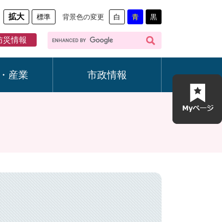
拡大
標準
背景色の変更
白
青
黒
G
防災情報
o
o
g
・産業
市政情報
l
e
カ
ス
タ
ム
検
索