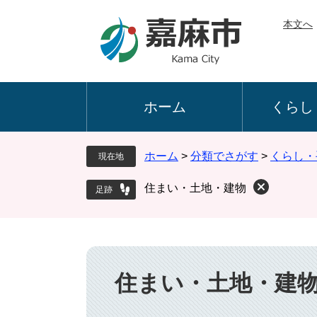
ペ
メ
本文へ
ー
ニ
ジ
ュ
の
ー
先
を
頭
飛
ホーム
くらし
で
ば
す
し
。
て
ホーム
>
分類でさがす
>
くらし・
現在地
本
文
住まい・土地・建物
へ
本
文
住まい・土地・建