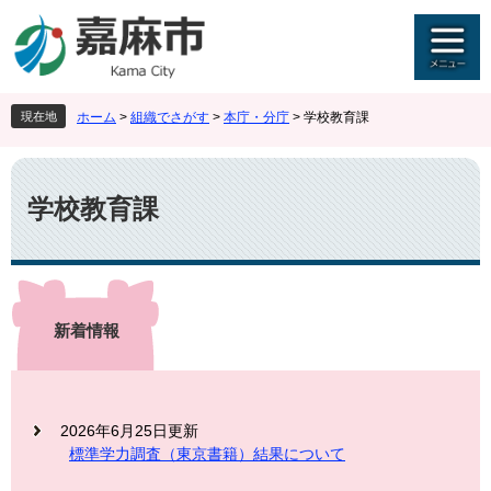
ペ
メ
ー
ニ
ジ
ュ
の
ー
先
を
現在地
ホーム
>
組織でさがす
>
本庁・分庁
>
学校教育課
頭
飛
で
ば
本
す
し
文
。
て
学校教育課
本
文
へ
新着情報
2026年6月25日更新
標準学力調査（東京書籍）結果について