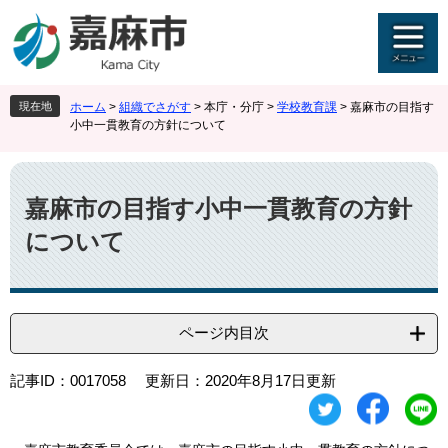
ペ
メ
ー
ニ
ジ
ュ
の
ー
先
を
現在地
ホーム
>
組織でさがす
>
本庁・分庁
>
学校教育課
>
嘉麻市の目指す
頭
飛
小中一貫教育の方針について
で
ば
す
し
本
。
て
文
本
嘉麻市の目指す小中一貫教育の方針
文
について
へ
ページ内目次
記事ID：0017058
更新日：2020年8月17日更新