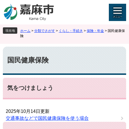
ペ
メ
ー
ニ
ジ
ュ
の
ー
先
を
現在地
ホーム
>
分類でさがす
>
くらし・手続き
>
保険・年金
>
国民健康保
頭
飛
険
で
ば
す
し
本
。
て
文
本
国民健康保険
文
へ
気をつけましょう
2025年10月14日更新
交通事故などで国民健康保険を使う場合