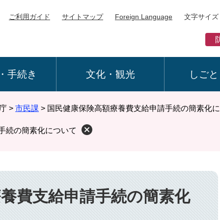
ご利用ガイド
サイトマップ
Foreign Language
文字サイズ
・手続き
文化・観光
しごと
庁
>
市民課
>
国民健康保険高額療養費支給申請手続の簡素化に
手続の簡素化について
療養費支給申請手続の簡素化