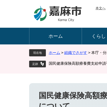
ペ
メ
本文へ
ー
ニ
ジ
ュ
の
ー
先
を
頭
飛
ホーム
くらし
で
ば
す
し
。
て
ホーム
>
組織でさがす
>
本庁・分
現在地
本
文
国民健康保険高額療養費支給申請
へ
本
文
国民健康保険高額
について