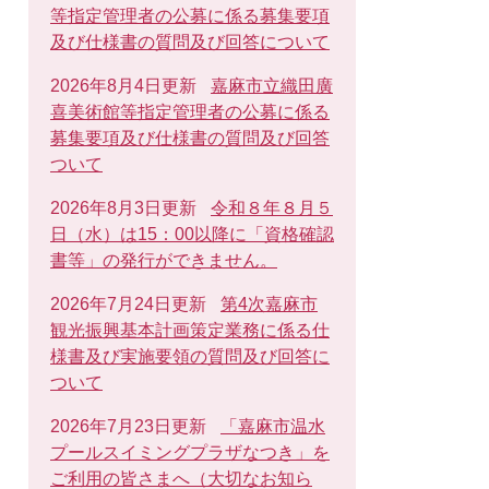
等指定管理者の公募に係る募集要項
及び仕様書の質問及び回答について
2026年8月4日更新
嘉麻市立織田廣
喜美術館等指定管理者の公募に係る
募集要項及び仕様書の質問及び回答
ついて
2026年8月3日更新
令和８年８月５
日（水）は15：00以降に「資格確認
書等」の発行ができません。
2026年7月24日更新
第4次嘉麻市
観光振興基本計画策定業務に係る仕
様書及び実施要領の質問及び回答に
ついて
2026年7月23日更新
「嘉麻市温水
プールスイミングプラザなつき」を
ご利用の皆さまへ（大切なお知ら