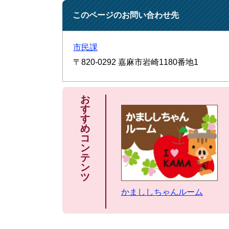
このページのお問い合わせ先
市民課
〒820-0292
嘉麻市岩崎1180番地1
お
す
す
め
コ
ン
テ
ン
ツ
かまししちゃんルーム