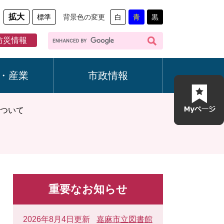
拡大
標準
背景色の変更
白
青
黒
G
防災情報
o
o
g
・産業
市政情報
l
e
カ
ついて
ス
タ
ム
検
索
重要なお知らせ
2026年8月4日更新
嘉麻市立図書館