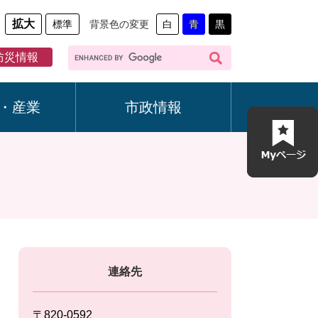
拡大
標準
背景色の変更
白
青
黒
G
防災情報
o
o
g
・産業
市政情報
l
e
カ
ス
タ
ム
検
索
連絡先
〒820-0592