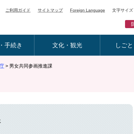
ご利用ガイド
サイトマップ
Foreign Language
文字サイズ
・手続き
文化・観光
しごと
庁
>
男女共同参画推進課
課