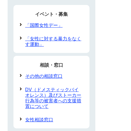
イベント・募集
「国際女性デー」
「女性に対する暴力をなく
す運動」
相談・窓口
その他の相談窓口
DV（ドメスティックバイ
オレンス）及びストーカー
行為等の被害者への支援措
置について
女性相談窓口