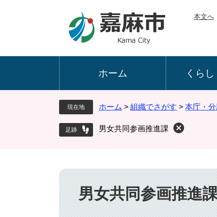
ペ
メ
本文へ
ー
ニ
ジ
ュ
の
ー
先
を
頭
飛
ホーム
くらし
で
ば
す
し
。
て
ホーム
>
組織でさがす
>
本庁・分
現在地
本
文
男女共同参画推進課
へ
本
文
男女共同参画推進