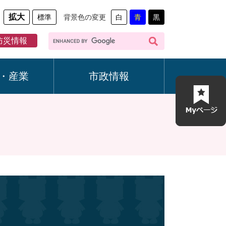
拡大
標準
背景色の変更
白
青
黒
G
防災情報
o
o
g
・産業
市政情報
l
e
カ
ス
タ
ム
検
索