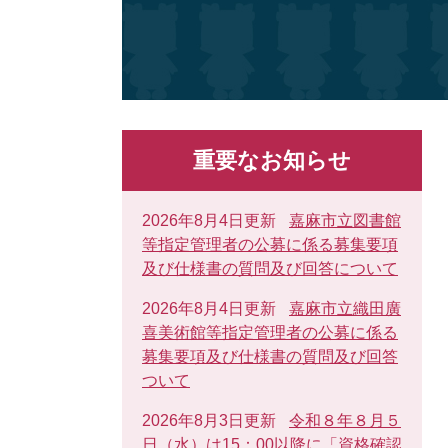
重要なお知らせ
2026年8月4日更新
嘉麻市立図書館
等指定管理者の公募に係る募集要項
及び仕様書の質問及び回答について
2026年8月4日更新
嘉麻市立織田廣
喜美術館等指定管理者の公募に係る
募集要項及び仕様書の質問及び回答
ついて
2026年8月3日更新
令和８年８月５
日（水）は15：00以降に「資格確認