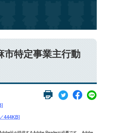
麻市特定事業主行動
]
44KB]
be社が提供するAdobe Readerが必要です。
Adobe