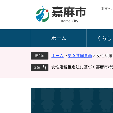
ペ
メ
本文へ
ー
ニ
ジ
ュ
の
ー
先
を
頭
飛
ホーム
くらし
で
ば
す
し
。
て
ホーム
>
男女共同参画
>
女性活躍
現在地
本
文
女性活躍推進法に基づく嘉麻市特
へ