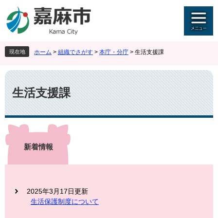
ペ
メ
ー
ニ
ジ
ュ
の
ー
先
を
現在地
ホーム
>
組織でさがす
>
本庁・分庁
>
生活支援課
頭
飛
で
ば
本
す
し
文
。
て
生活支援課
本
文
へ
新着情報
2025年3月17日更新
生活保護制度について