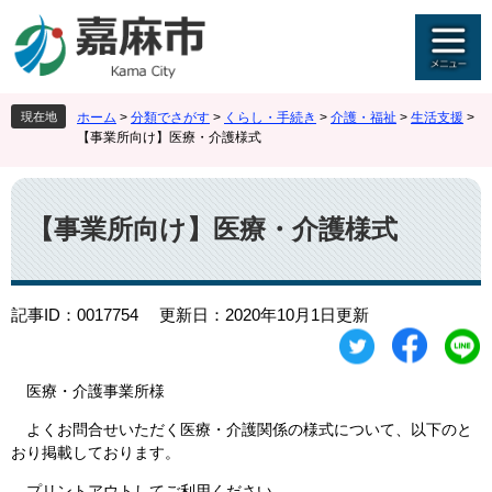
ペ
メ
ー
ニ
ジ
ュ
の
ー
先
を
現在地
ホーム
>
分類でさがす
>
くらし・手続き
>
介護・福祉
>
生活支援
>
頭
飛
【事業所向け】医療・介護様式
で
ば
す
し
本
。
て
文
本
【事業所向け】医療・介護様式
文
へ
記事ID：0017754
更新日：2020年10月1日更新
医療・介護事業所様
よくお問合せいただく医療・介護関係の様式について、以下のと
おり掲載しております。
プリントアウトしてご利用ください。