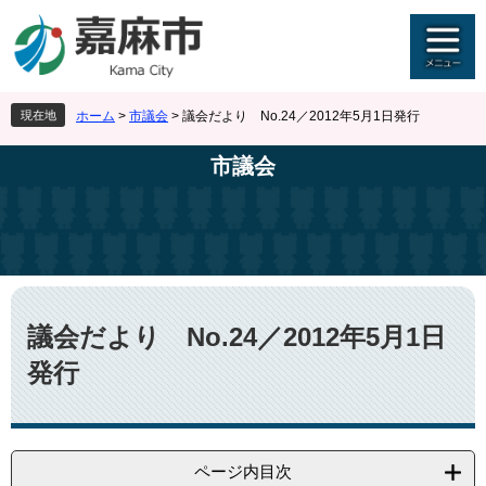
ペ
メ
ー
ニ
ジ
ュ
の
ー
先
を
現在地
ホーム
>
市議会
>
議会だより No.24／2012年5月1日発行
頭
飛
で
ば
市議会
す
し
。
て
本
文
へ
本
文
議会だより No.24／2012年5月1日
発行
ページ内目次