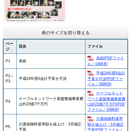
表のサイズを切り替える
ペー
目次
ファイル
ジ
表紙[PDFファイ
P1
表紙
ル／196KB]
平成24年度6会計
P2～
平成24年度6会計予算を可決
予算を可決[PDFファ
P3
イル／388KB]
ケーブルネット
ケーブルネットワーク基盤整備事業費
ワーク基盤整備事業費
P4
は約23億7千万円
は約23億7千万円[PDF
ファイル／338KB]
介護保険料基準
介護保険料基準額を値上げ・3月補正
額を値上げ・3月補正
P5
予算
予算[PDFファイル／