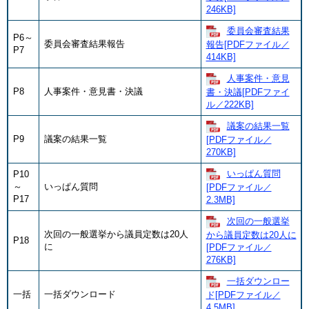
246KB]
委員会審査結果
P6～
委員会審査結果報告
報告[PDFファイル／
P7
414KB]
人事案件・意見
P8
人事案件・意見書・決議
書・決議[PDFファイ
ル／222KB]
議案の結果一覧
P9
議案の結果一覧
[PDFファイル／
270KB]
いっぱん質問
P10
～
いっぱん質問
[PDFファイル／
P17
2.3MB]
次回の一般選挙
次回の一般選挙から議員定数は20人
から議員定数は20人に
P18
に
[PDFファイル／
276KB]
一括ダウンロー
一括
一括ダウンロード
ド[PDFファイル／
4.5MB]