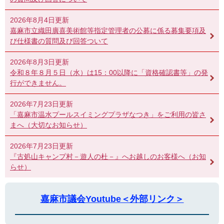
2026年8月4日更新
嘉麻市立織田廣喜美術館等指定管理者の公募に係る募集要項及
び仕様書の質問及び回答ついて
2026年8月3日更新
令和８年８月５日（水）は15：00以降に「資格確認書等」の発
行ができません。
2026年7月23日更新
「嘉麻市温水プールスイミングプラザなつき」をご利用の皆さ
まへ（大切なお知らせ）
2026年7月23日更新
『古処山キャンプ村－遊人の杜－』へお越しのお客様へ（お知
らせ）
嘉麻市議会Youtube＜外部リンク＞