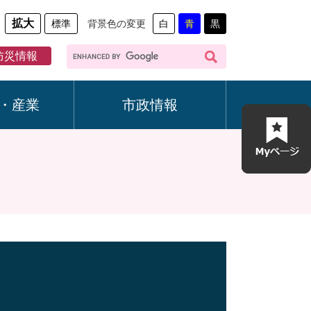
拡大
標準
背景色の変更
白
青
黒
G
防災情報
o
o
g
・産業
市政情報
l
e
カ
ス
タ
ム
検
索