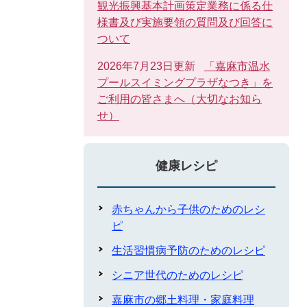
観光振興基本計画策定業務に係る仕
様書及び実施要領の質問及び回答に
ついて
2026年7月23日更新
「嘉麻市温水
プールスイミングプラザなつき」を
ご利用の皆さまへ（大切なお知ら
せ）
健康レシピ
赤ちゃんから子供のためのレシ
ピ
生活習慣病予防のためのレシピ
シニア世代のためのレシピ
嘉麻市の郷土料理・家庭料理