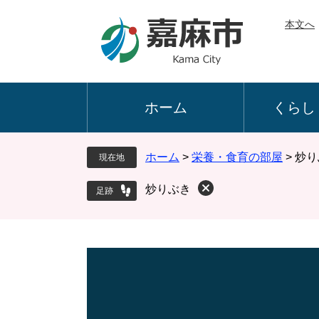
ペ
メ
本文へ
ー
ニ
ジ
ュ
の
ー
先
を
頭
飛
ホーム
くらし
で
ば
す
し
。
て
ホーム
>
栄養・食育の部屋
>
炒り
現在地
本
文
炒りぶき
へ