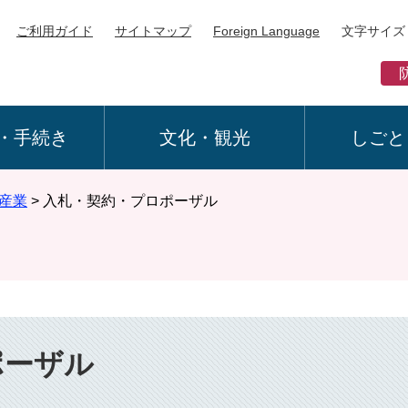
ご利用ガイド
サイトマップ
Foreign Language
文字サイズ
・手続き
文化・観光
しごと
産業
>
入札・契約・プロポーザル
ポーザル