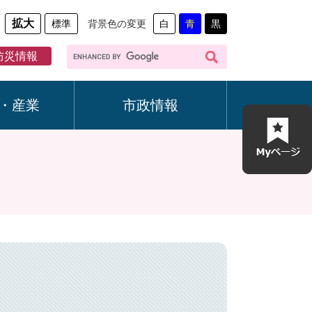
拡大
標準
背景色の変更
白
青
黒
G
防災情報
o
o
g
・産業
市政情報
l
e
カ
ス
タ
ム
検
索