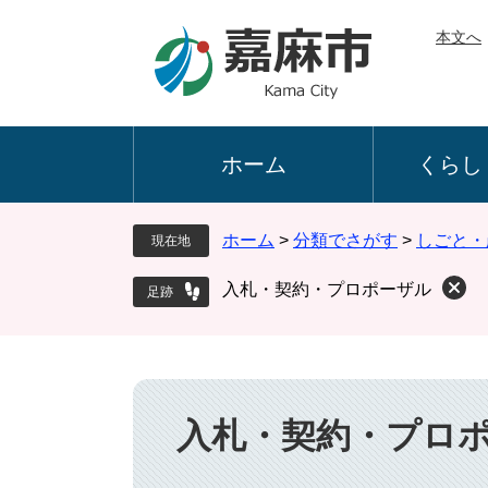
ペ
メ
本文へ
ー
ニ
ジ
ュ
の
ー
先
を
頭
飛
ホーム
くらし
で
ば
す
し
。
て
ホーム
>
分類でさがす
>
しごと・
現在地
本
文
入札・契約・プロポーザル
へ
本
文
入札・契約・プロ