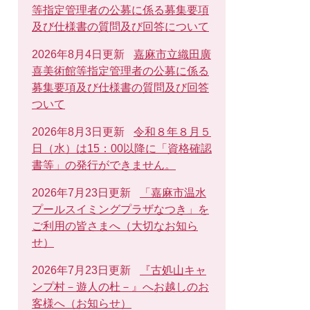
等指定管理者の公募に係る募集要項
及び仕様書の質問及び回答について
2026年8月4日更新
嘉麻市立織田廣
喜美術館等指定管理者の公募に係る
募集要項及び仕様書の質問及び回答
ついて
2026年8月3日更新
令和８年８月５
日（水）は15：00以降に「資格確認
書等」の発行ができません。
2026年7月23日更新
「嘉麻市温水
プールスイミングプラザなつき」を
ご利用の皆さまへ（大切なお知ら
せ）
2026年7月23日更新
『古処山キャ
ンプ村－遊人の杜－』へお越しのお
客様へ（お知らせ）