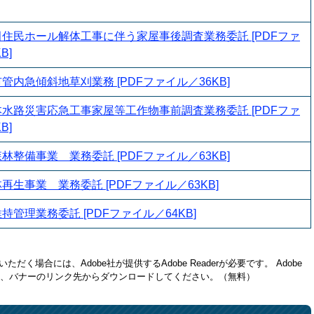
住民ホール解体工事に伴う家屋事後調査業務委託 [PDFファ
B]
管内急傾斜地草刈業務 [PDFファイル／36KB]
水路災害応急工事家屋等工作物事前調査業務委託 [PDFファ
B]
林整備事業 業務委託 [PDFファイル／63KB]
再生事業 業務委託 [PDFファイル／63KB]
持管理業務委託 [PDFファイル／64KB]
ただく場合には、Adobe社が提供するAdobe Readerが必要です。
Adobe
方は、バナーのリンク先からダウンロードしてください。（無料）