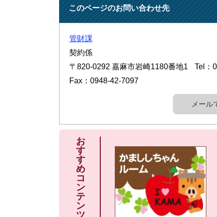
このページのお問い合わせ先
管財課
契約係
〒820-0292
嘉麻市岩崎1180番地1
Tel：0
Fax：0948-42-7097
メール
お
す
す
め
コ
ン
テ
ン
ツ