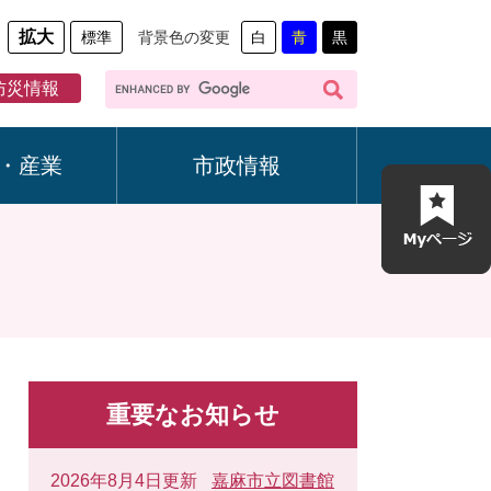
拡大
標準
背景色の変更
白
青
黒
G
防災情報
o
o
g
・産業
市政情報
l
e
カ
ス
タ
ム
検
索
重要なお知らせ
2026年8月4日更新
嘉麻市立図書館