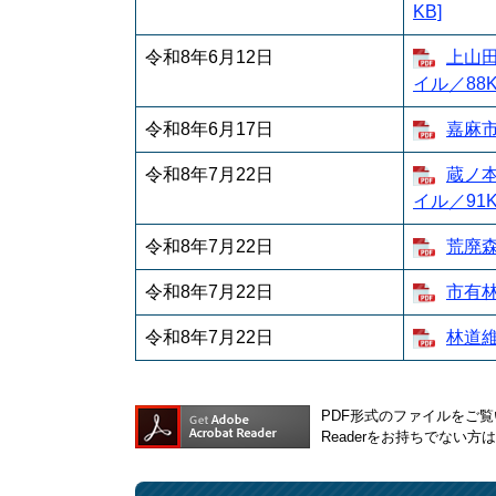
KB]
令和8年6月12日
上山田
イル／88K
令和8年6月17日
嘉麻市
令和8年7月22日
蔵ノ本
イル／91K
令和8年7月22日
荒廃森
令和8年7月22日
市有林
令和8年7月22日
林道維
PDF形式のファイルをご覧い
Readerをお持ちでない