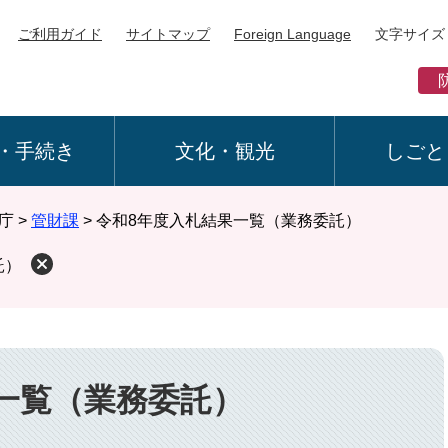
ご利用ガイド
サイトマップ
Foreign Language
文字サイズ
・手続き
文化・観光
しごと
庁
>
管財課
>
令和8年度入札結果一覧（業務委託）
託）
一覧（業務委託）