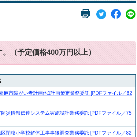
。（予定価格400万円以上）
名
嘉麻市障がい者計画他1計画策定業務委託 [PDFファイル／82
防災情報伝達システム実施設計業務委託 [PDFファイル／75
区閉校小学校解体工事事後調査業務委託 [PDFファイル／82