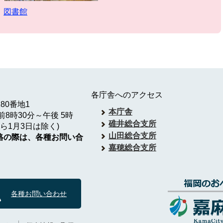
図書館
各庁舎へのアクセス
180番地1
本庁舎
8時30分～午後 5時
碓井総合支所
ら1月3日は除く)
山田総合支所
絡の際は、各種お問い合
嘉穂総合支所
各種お問い合わせ