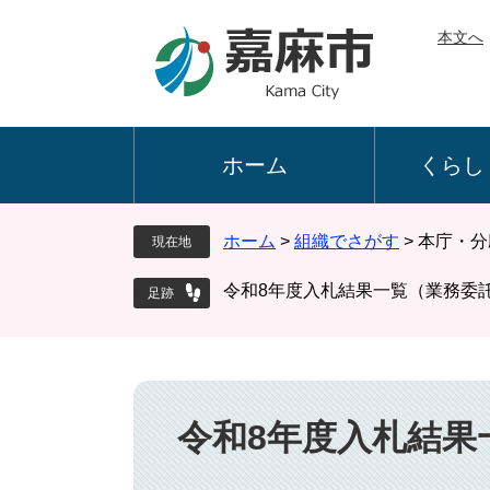
ペ
メ
本文へ
ー
ニ
ジ
ュ
の
ー
先
を
頭
飛
ホーム
くらし
で
ば
す
し
。
て
ホーム
>
組織でさがす
>
本庁・分
現在地
本
文
令和8年度入札結果一覧（業務委
へ
本
文
令和8年度入札結果