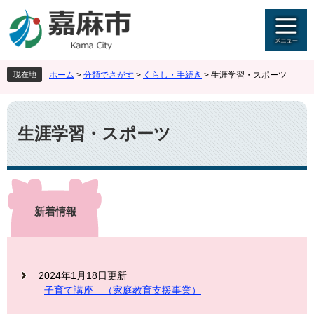
ペ
メ
ー
ニ
ジ
ュ
の
ー
先
を
現在地
ホーム
>
分類でさがす
>
くらし・手続き
>
生涯学習・スポーツ
頭
飛
で
ば
本
す
し
文
。
て
生涯学習・スポーツ
本
文
へ
新着情報
2024年1月18日更新
子育て講座 （家庭教育支援事業）