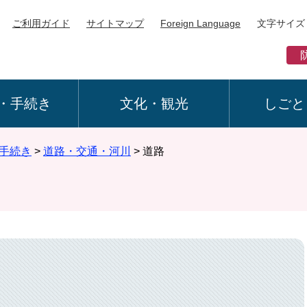
ご利用ガイド
サイトマップ
Foreign Language
文字サイズ
・手続き
文化・観光
しごと
手続き
>
道路・交通・河川
>
道路