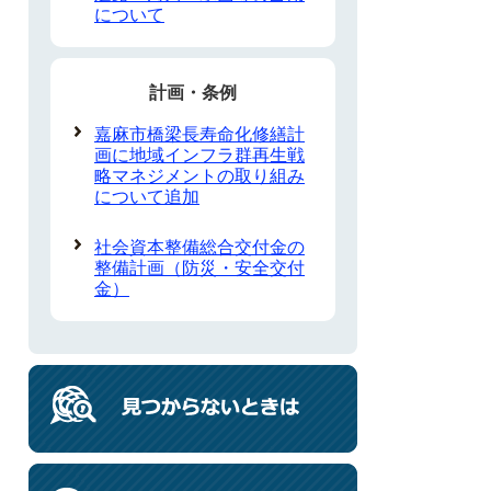
について
計画・条例
嘉麻市橋梁長寿命化修繕計
画に地域インフラ群再生戦
略マネジメントの取り組み
について追加
社会資本整備総合交付金の
整備計画（防災・安全交付
金）