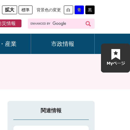
拡大
標準
背景色の変更
白
青
黒
G
防災情報
o
o
g
・産業
市政情報
l
e
カ
ス
タ
ム
検
索
関連情報