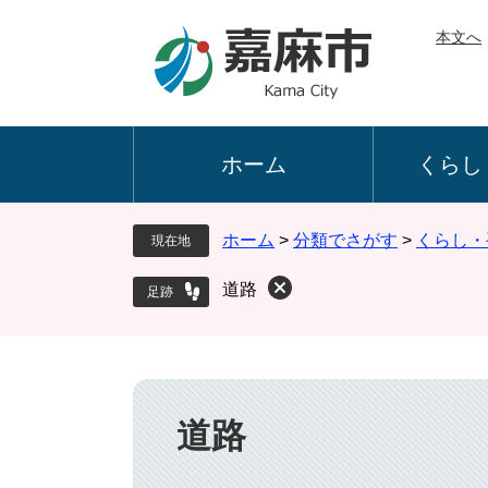
ペ
メ
本文へ
ー
ニ
ジ
ュ
の
ー
先
を
頭
飛
ホーム
くらし
で
ば
す
し
。
て
ホーム
>
分類でさがす
>
くらし・
現在地
本
文
道路
へ
本
文
道路