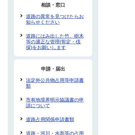
相談・窓口
道路の異常を見つけたらお
知らせください
道路にはみ出した竹、樹木
等の適正な管理(剪定・伐
採)をお願いします
申請・届出
法定外公共物占用等申請書
類
市有地境界明示協議書の申
請について
道路占用関係申請書類
道路・河川・水面等の占用