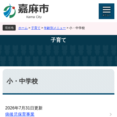
ペ
メ
ー
ニ
ジ
ュ
の
ー
先
を
現在地
ホーム
>
子育て
>
年齢別メニュー
>
小・中学校
頭
飛
で
ば
子育て
す
し
。
て
本
文
へ
本
文
小・中学校
2026年7月31日更新
病後児保育事業