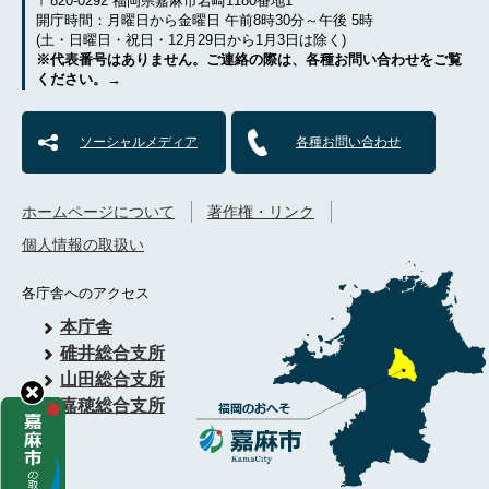
〒820-0292 福岡県嘉麻市岩崎1180番地1
開庁時間：月曜日から金曜日 午前8時30分～午後 5時
(土・日曜日・祝日・12月29日から1月3日は除く)
※代表番号はありません。ご連絡の際は、各種お問い合わせをご覧
ください。→
ソーシャルメディア
各種お問い合わせ
ホームページについて
著作権・リンク
個人情報の取扱い
各庁舎へのアクセス
本庁舎
碓井総合支所
山田総合支所
嘉穂総合支所