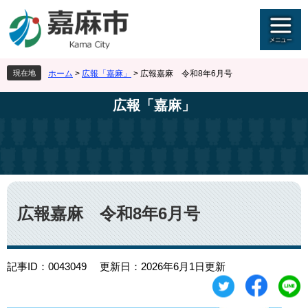
ペ
メ
ー
ニ
ジ
ュ
の
ー
先
を
現在地
ホーム
>
広報「嘉麻」
>
広報嘉麻 令和8年6月号
頭
飛
で
ば
広報「嘉麻」
す
し
。
て
本
文
へ
本
文
広報嘉麻 令和8年6月号
記事ID：0043049
更新日：2026年6月1日更新