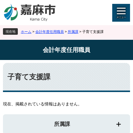
ペ
メ
ー
ニ
ジ
ュ
の
ー
先
を
現在地
ホーム
>
会計年度任用職員
>
所属課
>
子育て支援課
頭
飛
で
ば
す
し
会計年度任用職員
。
て
本
文
本
へ
文
子育て支援課
現在、掲載されている情報はありません。
所属課