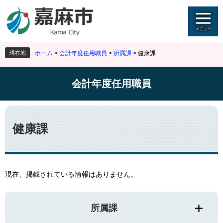
ペ
メ
ー
ニ
ジ
ュ
の
ー
先
を
現在地
ホーム
>
会計年度任用職員
>
所属課
>
健康課
頭
飛
で
ば
す
し
会計年度任用職員
。
て
本
文
本
へ
文
健康課
現在、掲載されている情報はありません。
所属課