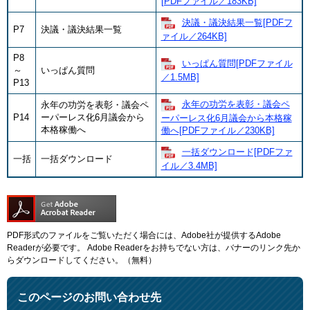
[PDFファイル／183KB]
​決議・議決結果一覧[PDFフ
P7
決議・議決結果一覧
ァイル／264KB]
P8
​いっぱん質問[PDFファイル
～
いっぱん質問
／1.5MB]
P13
​永年の功労を表彰・議会ペ
永年の功労を表彰・議会ペ
P14
ーパーレス化6月議会から
ーパーレス化6月議会から本格稼
本格稼働へ
働へ[PDFファイル／230KB]
一括ダウンロード​[PDFファ
一括
一括ダウンロード
イル／3.4MB]
PDF形式のファイルをご覧いただく場合には、Adobe社が提供するAdobe
Readerが必要です。
Adobe Readerをお持ちでない方は、バナーのリンク先か
らダウンロードしてください。（無料）
このページのお問い合わせ先