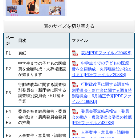
表のサイズを切り替える
ペー
目次
ファイル
ジ
表紙[PDFファイル／204KB]
P1
表紙
中学生までの子どもの医療
中学生までの子どもの医療
P2
費を全額助成・火葬場建設
費を全額助成・火葬場建設が始ま
が始まります
ります​[PDFファイル／208KB]
​行財政改革に関する調査特
行財政改革に関する調査特
別委員会・新庁舎に関する
別委員会・新庁舎に関する調査特
P3
調査特別委員会・6月補正
別委員会・6月補正予算[PDFファ
予算
イル／199KB]
​委員会審査結果報告・委員
P4
委員会審査結果報告・委員
～
会の動き・農業委員会委員
会の動き・農業委員会委員の推薦
P5
の推薦
[PDFファイル／432KB]
人事案件・意見書・請願書
P6
人事案件・意見書・請願書