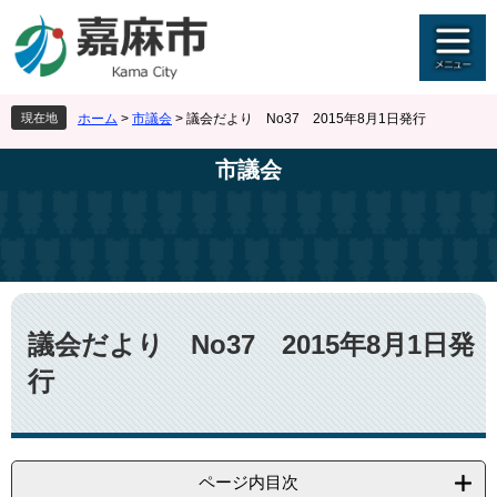
ペ
メ
ー
ニ
ジ
ュ
の
ー
先
を
現在地
ホーム
>
市議会
>
議会だより No37 2015年8月1日発行
頭
飛
で
ば
市議会
す
し
。
て
本
文
へ
本
文
議会だより No37 2015年8月1日発
行
ページ内目次