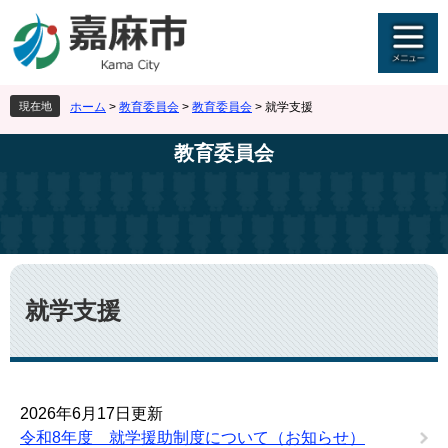
ペ
メ
ー
ニ
ジ
ュ
の
ー
先
を
現在地
ホーム
>
教育委員会
>
教育委員会
>
就学支援
頭
飛
で
ば
教育委員会
す
し
。
て
本
文
へ
本
文
就学支援
2026年6月17日更新
令和8年度 就学援助制度について（お知らせ）