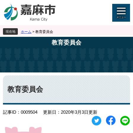
ペ
メ
ー
ニ
ジ
ュ
の
ー
先
を
現在地
ホーム
>
教育委員会
頭
飛
で
ば
教育委員会
す
し
。
て
本
文
へ
本
文
教育委員会
記事ID：0009504
更新日：2020年3月3日更新