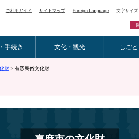
ご利用ガイド
サイトマップ
Foreign Language
文字サイズ
・手続き
文化・観光
しごと
化財
>
有形民俗文化財