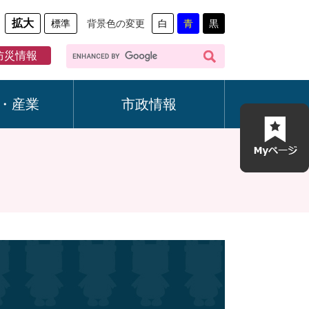
拡大
標準
背景色の変更
白
青
黒
G
防災情報
o
o
g
・産業
市政情報
l
e
カ
ス
タ
ム
検
索