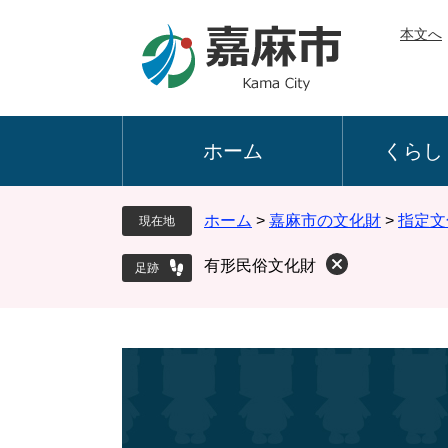
ペ
メ
本文へ
ー
ニ
ジ
ュ
の
ー
先
を
頭
飛
ホーム
くらし
で
ば
す
し
。
て
ホーム
>
嘉麻市の文化財
>
指定文
現在地
本
文
有形民俗文化財
へ