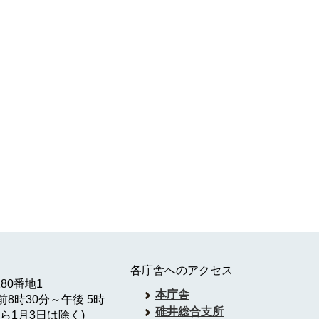
各庁舎へのアクセス
180番地1
本庁舎
8時30分～午後 5時
碓井総合支所
ら1月3日は除く)