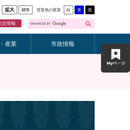
拡大
標準
背景色の変更
白
青
黒
G
防災情報
o
o
g
・産業
市政情報
l
e
カ
ス
タ
ム
検
索