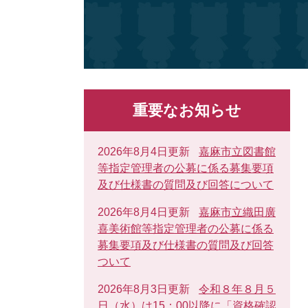
重要なお知らせ
2026年8月4日更新
嘉麻市立図書館
等指定管理者の公募に係る募集要項
及び仕様書の質問及び回答について
2026年8月4日更新
嘉麻市立織田廣
喜美術館等指定管理者の公募に係る
募集要項及び仕様書の質問及び回答
ついて
2026年8月3日更新
令和８年８月５
日（水）は15：00以降に「資格確認