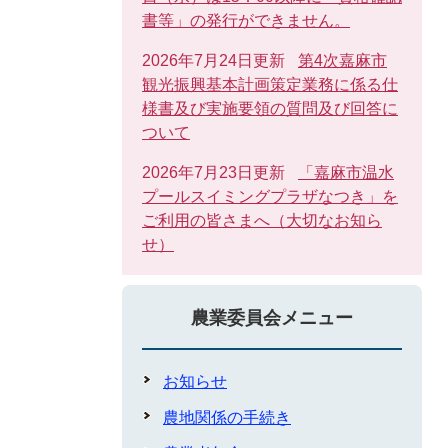
書等」の発行ができません。
2026年7月24日更新
第4次嘉麻市
観光振興基本計画策定業務に係る仕
様書及び実施要領の質問及び回答に
ついて
2026年7月23日更新
「嘉麻市温水
プールスイミングプラザなつき」を
ご利用の皆さまへ（大切なお知ら
せ）
農業委員会メニュー
お知らせ
農地関係の手続き