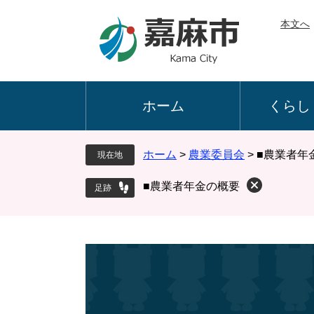
ペ
メ
本文へ
ー
ニ
ジ
ュ
の
ー
先
を
頭
飛
ホーム
くらし
で
ば
す
し
。
て
ホーム
>
農業委員会
>
■農業者年
現在地
本
文
■農業者年金の概要
へ