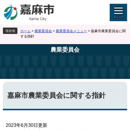
ペ
メ
ー
ニ
ジ
ュ
の
ー
先
を
現在地
ホーム
>
農業委員会
>
農業委員会メニュー
>
嘉麻市農業委員会に関
頭
飛
する指針
で
ば
す
し
農業委員会
。
て
本
文
へ
本
文
嘉麻市農業委員会に関する指針
2023年6月30日更新