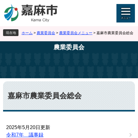
ペ
メ
ー
ニ
ジ
ュ
の
ー
先
を
現在地
ホーム
>
農業委員会
>
農業委員会メニュー
>
嘉麻市農業委員会総会
頭
飛
で
ば
農業委員会
す
し
。
て
本
文
へ
本
文
嘉麻市農業委員会総会
2025年5月20日更新
令和7年 議事録