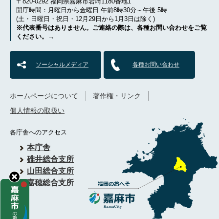
〒820-0292 福岡県嘉麻市岩崎1180番地1
開庁時間：月曜日から金曜日 午前8時30分～午後 5時
(土・日曜日・祝日・12月29日から1月3日は除く)
※代表番号はありません。ご連絡の際は、各種お問い合わせをご覧
ください。→
ソーシャルメディア
各種お問い合わせ
ホームページについて
著作権・リンク
個人情報の取扱い
各庁舎へのアクセス
本庁舎
碓井総合支所
山田総合支所
嘉穂総合支所